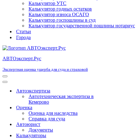
Калькулятор УТС
Калькулятор годных остатков
Калькулятор износа ОСАГО
Калькулятор госпошлины в суд
Калькулятор государственной пошлины нотариус
Статьи
Города
АВТОэксперт.Рус
Экспертная оценка ущерба для суда и страховой
Меню
навигации
Меню
навигации
Автоэкспертиза
Автотехническая экспертиза в
Кемерово
Оценка
Оценка для наследства
Справка для суда
Автоюрист
Документы
Калькуляторы