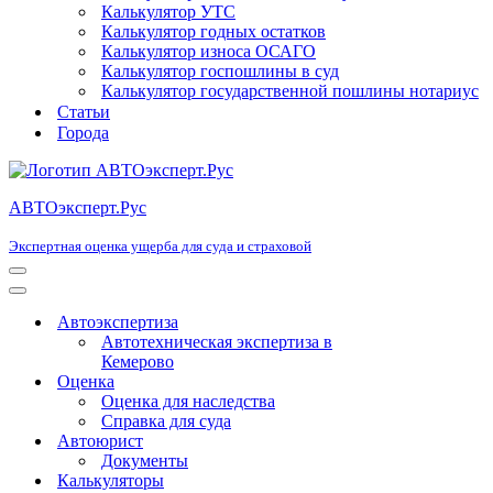
Калькулятор УТС
Калькулятор годных остатков
Калькулятор износа ОСАГО
Калькулятор госпошлины в суд
Калькулятор государственной пошлины нотариус
Статьи
Города
АВТОэксперт.Рус
Экспертная оценка ущерба для суда и страховой
Меню
навигации
Меню
навигации
Автоэкспертиза
Автотехническая экспертиза в
Кемерово
Оценка
Оценка для наследства
Справка для суда
Автоюрист
Документы
Калькуляторы