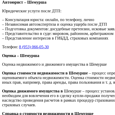
Автоюрист – Шемурша
Юридические услуги после ДТП:
– Консультация юриста: онлайн, по телефону, лично
– Независимая автоэкспертиза и оценка ущерба после ДТП
– Подготовка документов: досудебные претензии, исковые зая
– Представительство в суде: мировом, районном, арбитражном
– Представление интересов в ГИБДД, страховых компаниях
Телефон:
8 (953) 066-05-30
Оценка – Шемурша
Оценка недвижимого и движимого имущества в Шемурше
Оценка стоимости недвижимости в Шемурше
– процесс опр
оцениваемого объекта недвижимости. Оценка стоимости недви
иных прав, например, права аренды, права пользования и т. д
Оценка движимого имущества в
Шемурше – процесс установл
необходим для вовлечения его в сделку купли-продажи получен
наследство проведения расчетов в рамках процедур страхован
страховых случаев.
Справка о стоимости недвижимости в Шемурше