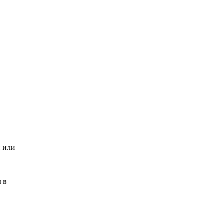
и или
 в