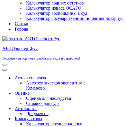
Калькулятор годных остатков
Калькулятор износа ОСАГО
Калькулятор госпошлины в суд
Калькулятор государственной пошлины нотариус
Статьи
Города
АВТОэксперт.Рус
Экспертная оценка ущерба для суда и страховой
Меню
навигации
Меню
навигации
Автоэкспертиза
Автотехническая экспертиза в
Кемерово
Оценка
Оценка для наследства
Справка для суда
Автоюрист
Документы
Калькуляторы
Калькулятор среднегодового