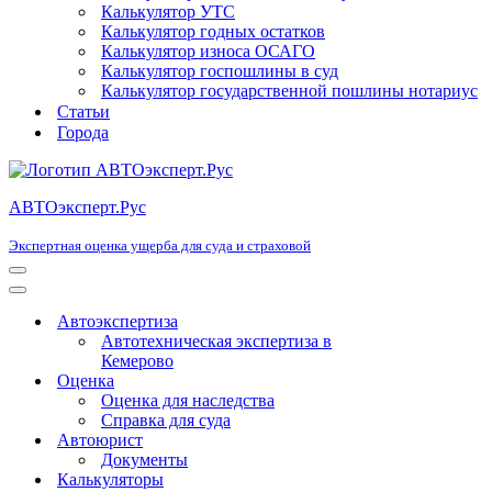
Калькулятор УТС
Калькулятор годных остатков
Калькулятор износа ОСАГО
Калькулятор госпошлины в суд
Калькулятор государственной пошлины нотариус
Статьи
Города
АВТОэксперт.Рус
Экспертная оценка ущерба для суда и страховой
Меню
навигации
Меню
навигации
Автоэкспертиза
Автотехническая экспертиза в
Кемерово
Оценка
Оценка для наследства
Справка для суда
Автоюрист
Документы
Калькуляторы